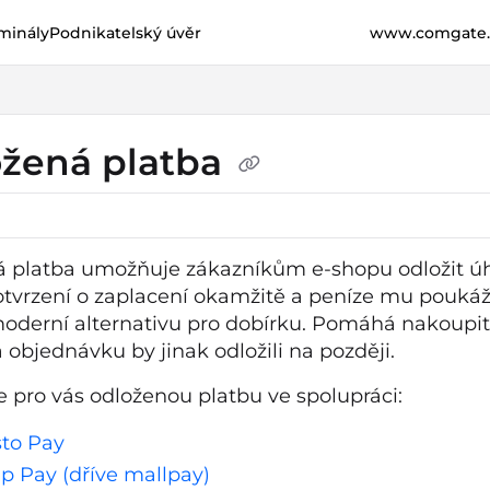
minály
Podnikatelský úvěr
www.comgate.
e.cz/llms.txt
her.
žená platba
 platba umožňuje zákazníkům e-shopu odložit ú
otvrzení o zaplacení okamžitě a peníze mu pouká
moderní alternativu pro dobírku. Pomáhá nakoupit 
 objednávku by jinak odložili na později.
 pro vás odloženou platbu ve spolupráci:
sto Pay
ip Pay (dříve mallpay)