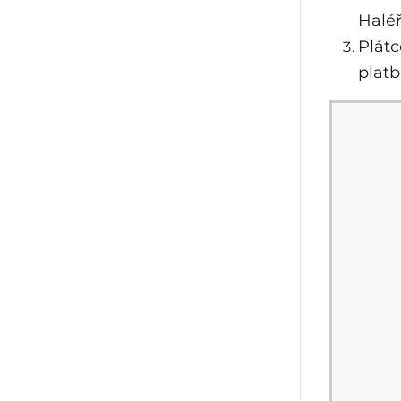
Haléř
Plát
platb