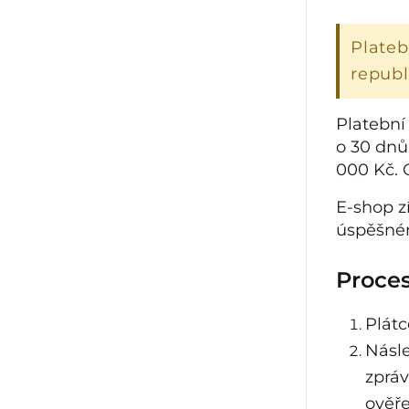
Plate
republ
Platební
o 30 dnů
000 Kč.
E-shop z
úspěšném
Proces
Plátc
Násle
zpráv
ověře