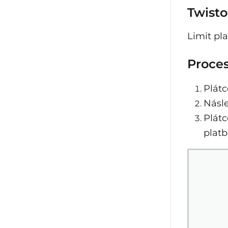
Twisto
Limit pla
Proces
Plátc
Násle
Plát
platb