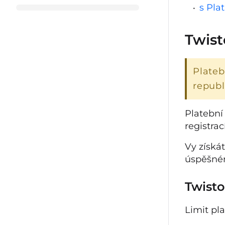
s Pla
Twist
Plate
republ
Platební
registrac
Vy získá
úspěšném
Twisto
Limit pl