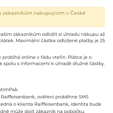
m zákazníkům nakupujícím v České
ašim zákazníkům odložit si úhradu nákupu až
plátek.
Maximální částka odložené platby je 25
probíhá online v řádu vteřin. Plátce je o
 spolu s informacemi k úhradě dlužné částky.
atímPak.
m Raiffeisenbank, ověření proběhne SMS
jedná o klienta Raiffeisenbank, identita bude
adně může dojít zákazník na pobočku.