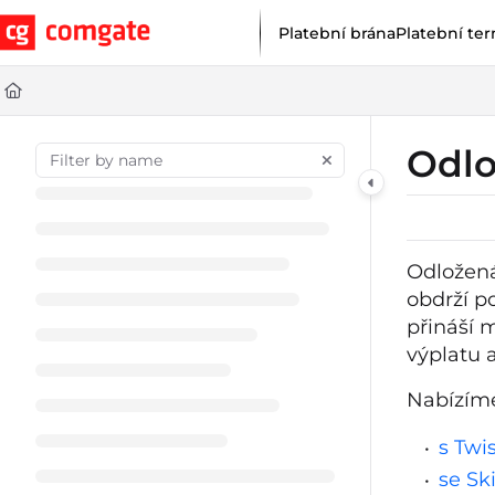
Documentation Index
Platební brána
Platební ter
Fetch the complete documentation index at:
https://help.comgat
Use this file to discover all available pages before exploring furt
Odlo
Odložená
obdrží p
přináší 
výplatu a
Nabízíme
s Twi
se Sk