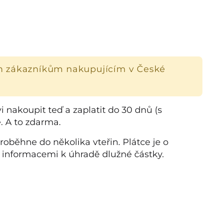
m zákazníkům nakupujícím v České
nakoupit teď a zaplatit do 30 dnů (s
e. A to zdarma.
roběhne do několika vteřin. Plátce je o
 informacemi k úhradě dlužné částky.