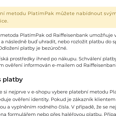
bní metodu PlatímPak můžete nabídnout svý
ice.
 metoda PlatímPak od Raiffeisenbank umožňuje v
 a následně buď uhradit, nebo rozložit platbu do s
Odložení platby je bezúročné.
íská prostředky ihned po nákupu. Schválení platby 
 ověření informován e-mailem od Raiffeisenbank
 platby
e si nejprve v e-shopu vybere platební metodu Pl
duje ověření identity. Pokud je zákazník kliente
ou a vyplněním rodného čísla. V případě, že se ne
na formulářem nebo přes haléřovou platbu. Příp