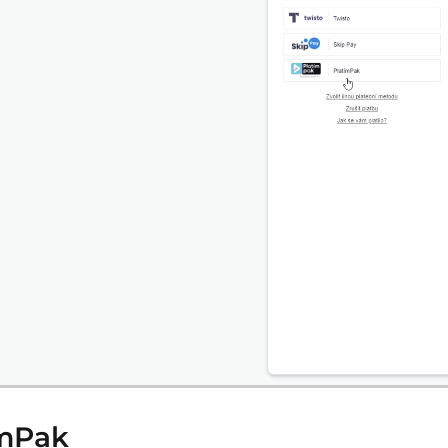
ímPak