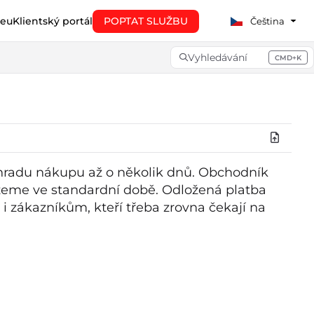
eu
Klientský portál
POPTAT SLUŽBU
Čeština
Vyhledávání
CMD+K
Press CMD+K to open searc
hradu nákupu až o několik dnů. Obchodník
žeme ve standardní době. Odložená platba
i zákazníkům, kteří třeba zrovna čekají na