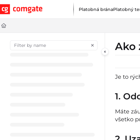
Documentation Index
Platobná brána
Platobný te
Fetch the complete documentation index at:
https://help.comgat
Use this file to discover all available pages before exploring furt
Ako 
Je to rýc
1. Od
Máte zá
všetko p
2. Uz