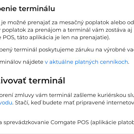
enie terminálu
 je možné prenajať za mesačný poplatok alebo od
poplatok za prenájom a terminál vám zostáva aj
POS, táto aplikácia je len na prenajatie).
ený terminál poskytujeme záruku na výrobné vady
minálov nájdete
v aktuálne platných cenníkoch
.
tivovať terminál
orení zmluvy vám terminál zašleme kuriérskou sl
ávodu
. Stačí, keď budete mať pripravené internet
 sprevádzkovanie Comgate POS (aplikácie platob