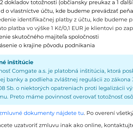
2 dokladov totožnosti (občiansky preukaz a 1 ďalší
d o vlastníctve účtu, kde budeme prevádzať peňa
denie identifikačnej platby z účtu, kde budeme 
áto platba vo výške 1 Kč/0,1 EUR je klientovi po za
nie skutočného majiteľa spoločnosti
ásenie o krajine pôvodu podnikania
né inštitúcie
osť Comgate a.s. je platobná inštitúcia, ktorá pos
ej banky a podlieha zvláštnej regulácii zo zákona
8 Sb. o niektorých opatreniach proti legalizácii vý
zmu. Preto máme povinnosť overovať totožnosť os
 zmluvné dokumenty nájdete tu
. Po overení všet
hcete uzatvoriť zmluvu inak ako online, kontaktuj