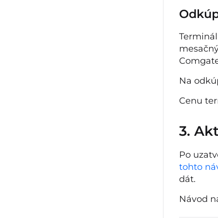
Odkúp
Terminál
mesačný 
Comgate 
Na odkúp
Cenu ter
3. Ak
Po uzatv
tohto n
dát.
Návod na