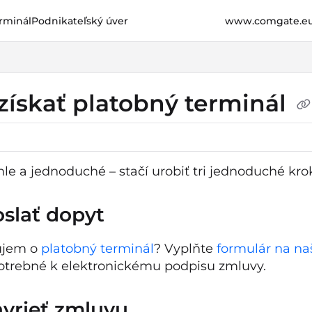
rminál
Podnikateľský úver
www.comgate.e
e.cz/llms.txt
her.
získať platobný terminál
hle a jednoduché – stačí urobiť tri jednoduché kro
oslať dopyt
ujem o
platobný terminál
? Vyplňte
formulár na n
otrebné k elektronickému podpisu zmluvy.
avrieť zmluvu