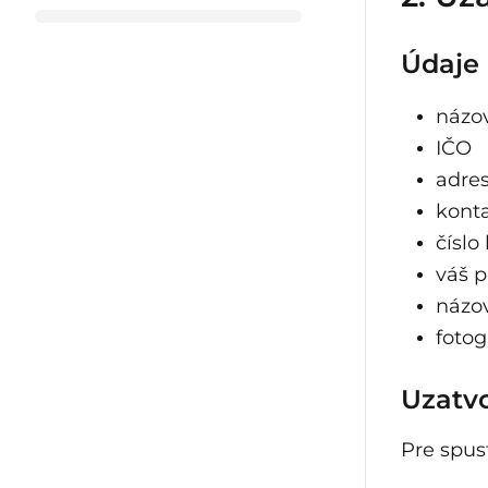
Údaje 
názov
IČO
adres
konta
čísl
váš p
názo
fotog
Uzatvo
Pre spus