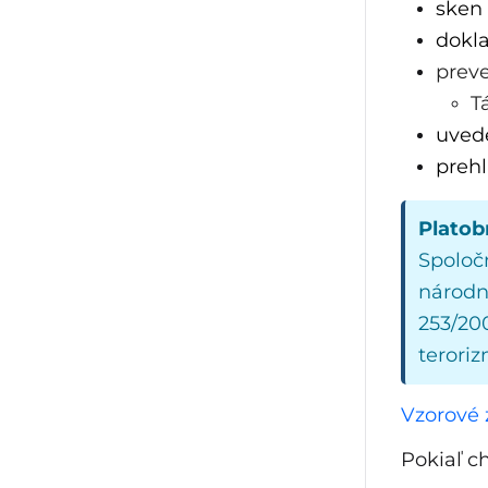
sken 
dokla
preve
T
uvede
prehl
Platob
Spoločn
národn
253/200
terori
Vzorové
Pokiaľ c