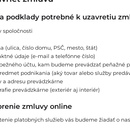
a podklady potrebné k uzavretiu zm
 spoločnosti
a (ulica, číslo domu, PSČ, mesto, štát)
ktné údaje (e-mail a telefónne číslo)
o bežného účtu, kam budeme prevádzať peňažné p
redmet podnikania (aký tovar alebo služby predá
v a adresu prevádzkárne
rafie prevádzkárne (exteriér aj interiér)
renie zmluvy online
tenie platobných služieb vás budeme žiadať o nas