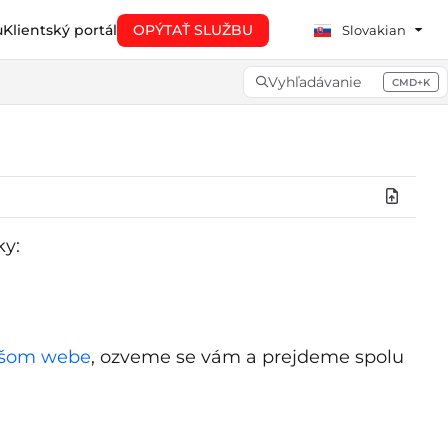
u
Klientský portál
OPÝTAŤ SLUŽBU
Slovakian
Vyhľadávanie
CMD+K
Press CMD+K to open searc
ky:
ašom webe
, ozveme se vám a prejdeme spolu