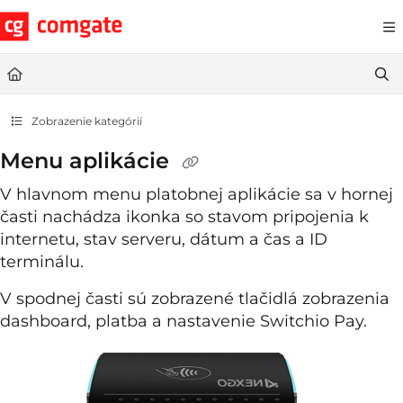
Documentation Index
Fetch the complete documentation index at:
https://help.comgate.cz
Use this file to discover all available pages before exploring further.
Zobrazenie kategórií
Menu aplikácie
V hlavnom menu platobnej aplikácie sa v hornej
časti nachádza ikonka so stavom pripojenia k
internetu, stav serveru, dátum a čas a ID
terminálu.
V spodnej časti sú zobrazené tlačidlá zobrazenia
dashboard, platba a nastavenie Switchio Pay.