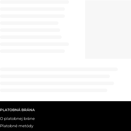
PLATOBNÁ BRÁNA
O platobnej bráne
Platobné metódy