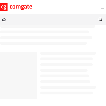
Documentation Index
Fetch the complete documentation index at:
https://help.comgate.cz
Use this file to discover all available pages before exploring further.