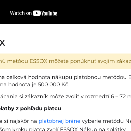
X
nú metódu ESSOX môžete ponúknuť svojim zákazn
a celková hodnota nákupu platobnou metódou E
a hodnota je 500 000 Kč.
ácania si zákazník môže zvoliť v rozmedzí 6 – 72 
latby z pohľadu platcu
a si najskôr na
platobnej bráne
vyberie metódu Ná
šom kroku platca zvolí ESSOX Nákup na splátky.