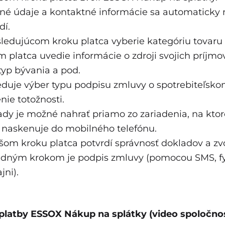
é údaje a kontaktné informácie sa automaticky na
dí.
ledujúcom kroku platca vyberie kategóriu tovaru a
 platca uvedie informácie o zdroji svojich príjm
 typ bývania a pod.
duje výber typu podpisu zmluvy o spotrebiteľskom
nie totožnosti.
dy je možné nahrať priamo zo zariadenia, na ktor
 naskenuje do mobilného telefónu.
šom kroku platca potvrdí správnosť dokladov a z
edným krokom je podpis zmluvy (pomocou SMS, fy
jni).
platby ESSOX Nákup na splátky (video spoločno