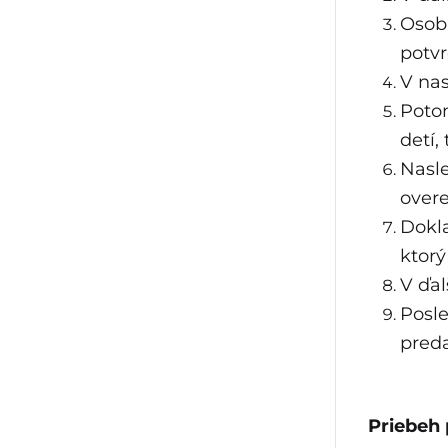
Osobn
potvr
V nas
Potom
detí,
Nasle
overe
Dokla
ktorý
V ďal
Posl
preda
Priebeh 