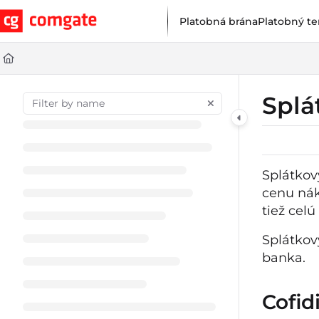
Documentation Index
Platobná brána
Platobný te
Fetch the complete documentation index at:
https://help.comgat
Use this file to discover all available pages before exploring furt
Splá
Splátkov
cenu nák
tiež cel
Splátkov
banka.
Cofid