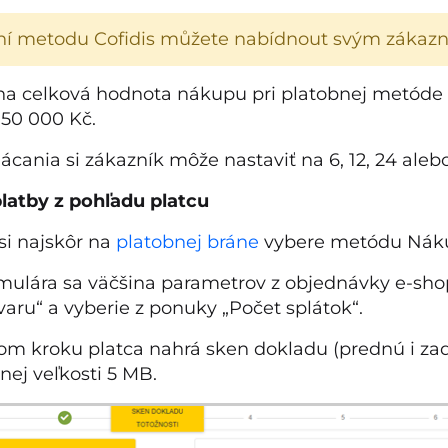
ní metodu Cofidis můžete nabídnout svým zákazn
a celková hodnota nákupu pri platobnej metóde C
50 000 Kč.
ácania si zákazník môže nastaviť na 6, 12, 24 aleb
latby z pohľadu platcu
 si najskôr na
platobnej bráne
vybere metódu Náku
rmulára sa väčšina parametrov z objednávky e-sho
varu“ a vyberie z ponuky „Počet splátok“.
šom kroku platca nahrá sken dokladu (prednú i zad
ej veľkosti 5 MB.