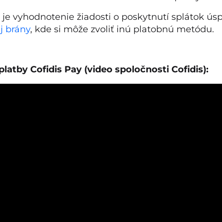
e je vyhodnotenie žiadosti o poskytnutí splátok ús
j brány
, kde si môže zvoliť inú platobnú metódu.
platby Cofidis Pay (video spoločnosti Cofidis):