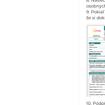
8. Nasle
osobných
9. Pokia
že si do
10. Podp