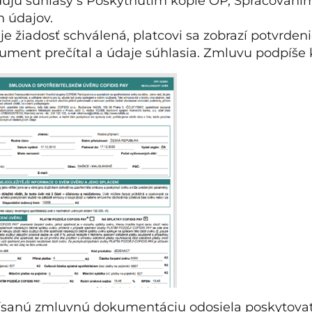
dujú súhlasy s Poskytnutím kópie OP, Spracovaní
 údajov.
ľ je žiadosť schválená, platcovi sa zobrazí potvrd
kument prečítal a údaje súhlasia. Zmluvu podpíše
ísanú zmluvnú dokumentáciu odosiela poskytovat