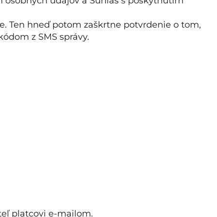
m osobných údajov a Súhlas s poskytnutím
enie. Ten hneď potom zaškrtne potvrdenie o tom,
 kódom z SMS správy.
eľ platcovi e-mailom.