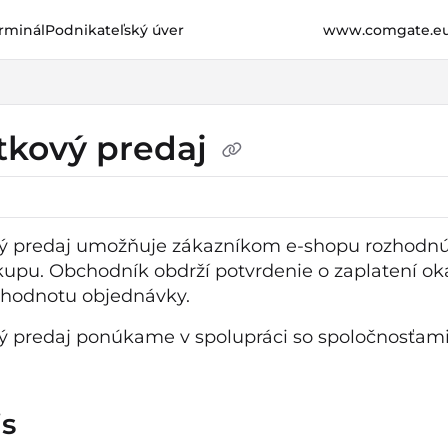
rminál
Podnikateľský úver
www.comgate.e
e.cz/llms.txt
her.
tkový predaj
ý predaj umožňuje zákazníkom e-shopu rozhodnúť s
upu. Obchodník obdrží potvrdenie o zaplatení 
ú hodnotu objednávky.
ý predaj ponúkame v spolupráci so spoločnosťami
is