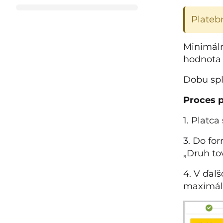
Plateb
Minimáln
hodnota 
Dobu spl
Proces p
1. Platca
3. Do fo
„Druh to
4. V ďal
maximáln