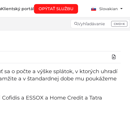
u
Klientský portál
OPÝTAŤ SLUŽBU
Slovakian
Vyhľadávanie
CMD+K
Press CMD+K to open searc
a o počte a výške splátok, v ktorých uhradí
okamžite a v štandardnej dobe mu poukážeme
 Cofidis a ESSOX a Home Credit a Tatra