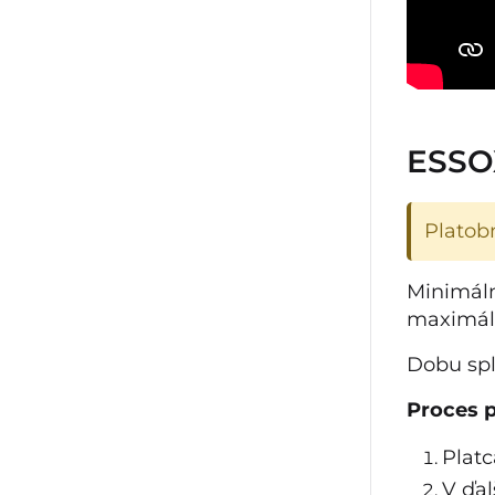
ESSO
Platob
Minimáln
maximáln
Dobu spl
Proces p
Platc
V ďal