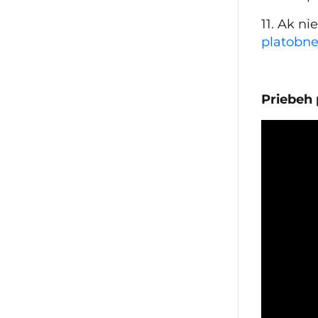
11. Ak ni
platobne
Priebeh 