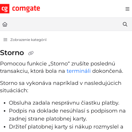
Documentation Index
Fetch the complete documentation index at:
https://help.comgate.cz
Use this file to discover all available pages before exploring further.
Zobrazenie kategórií
Storno
Pomocou funkcie „Storno“ zrušíte poslednú
transakciu, ktorá bola na
termináli
dokončená.
Storno sa vykonáva napríklad v nasledujúcich
situáciách:
Obsluha zadala nesprávnu čiastku platby.
Podpis na doklade nesúhlasí s podpisom na
zadnej strane platobnej karty.
Držiteľ platobnej karty si nákup rozmyslel a