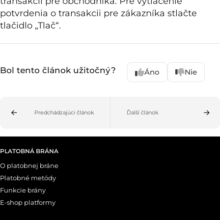
transakcii pre obchodníka. Pre vytlačenie
potvrdenia o transakcii pre zákazníka stlačte
tlačidlo „Tlač“.
Bol tento článok užitočný?
Áno
Nie
Predchádzajúci článok
Ďalší článok
PLATOBNÁ BRÁNA
O platobnej bráne
Platobné metódy
Funkcie brány
E-shop platformy