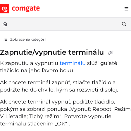
Documentation Index
Fetch the complete documentation index at:
https://help.comgate.cz
Use this file to discover all available pages before exploring further.
Zobrazenie kategórií
Zapnutie/vypnutie terminálu
K zapnutiu a vypnutiu
terminálu
slúži guľaté
tlačidlo na jeho ľavom boku.
Ak chcete terminál zapnúť, stlačte tlačidlo a
podržte ho do chvíle, kým sa rozsvieti displej.
Ak chcete terminál vypnúť, podržte tlačidlo,
pokým sa zobrazí ponuka „Vypnúť; Reboot; Režim
V Lietadle; Tichý režim“. Potvrďte vypnutie
terminálu stlačením „OK“ .