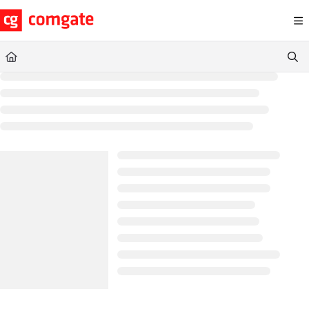
Documentation Index
Fetch the complete documentation index at:
https://help.comgate.cz
Use this file to discover all available pages before exploring further.