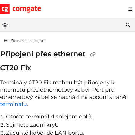
Documentation Index
Fetch the complete documentation index at:
https://help.comgate.cz
Use this file to discover all available pages before exploring further.
Zobrazení kategorií
Připojení přes ethernet
CT20 Fix
Terminály CT20 Fix mohou být připojeny k
internetu přes ethernetový kabel. Port pro
ethernetový kabel se nachází na spodní straně
terminálu
.
Otočte terminál displejem dolů.
Sejměte zadní kryt.
Zasuňte kabel do LAN portu.