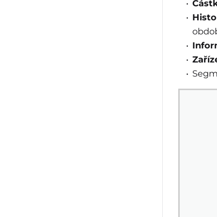
Částk
Histo
obdob
Infor
Zaříz
Segm