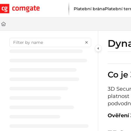
Documentation Index
Platební brána
Platební ter
Fetch the complete documentation index at:
https://help.comgat
Use this file to discover all available pages before exploring furt
Dyna
Co je
3D Secur
platnost
podvodn
Ověření 