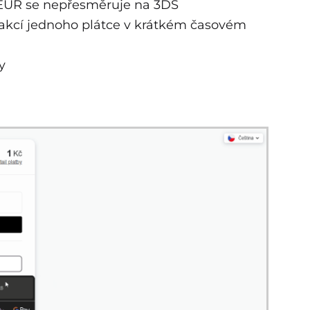
 EUR se nepřesměruje na 3DS
akcí jednoho plátce v krátkém časovém
y