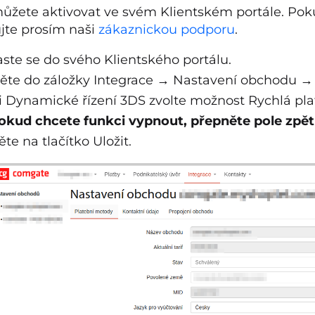
ůžete aktivovat ve svém Klientském portále. Poku
jte prosím naši
zákaznickou podporu
.
aste se do svého Klientského portálu.
ěte do záložky Integrace → Nastavení obchodu →
i Dynamické řízení 3DS zvolte možnost Rychlá pla
okud chcete funkci vypnout, přepněte pole zpě
ěte na tlačítko Uložit.