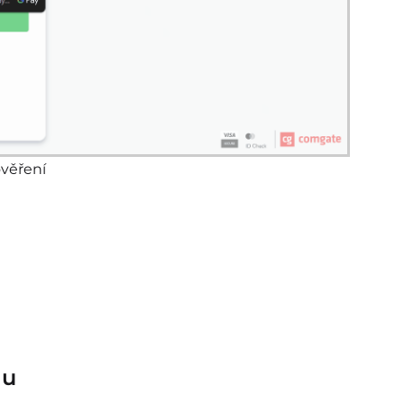
ověření
lu