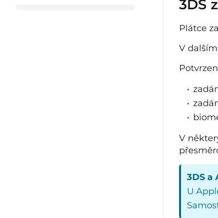
3DS z
Plátce z
V dalším
Potvrzen
zadán
zadán
biome
V někte
přesměr
3DS a 
U Appl
Samost