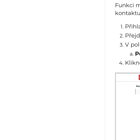
Funkci m
kontaktu
Přihl
Přejd
V pol
P
Klikn