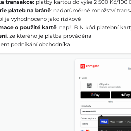
a transakce:
platby kartou do výše 2 500 Kč/100
rie plateb na bráně
:
nadprůměrné množství trans
í je vyhodnoceno jako rizikové
mace o použité kartě
: např.
BIN kód platební kart
ení
, ze kterého je platba prováděna
ent podnikání obchodníka