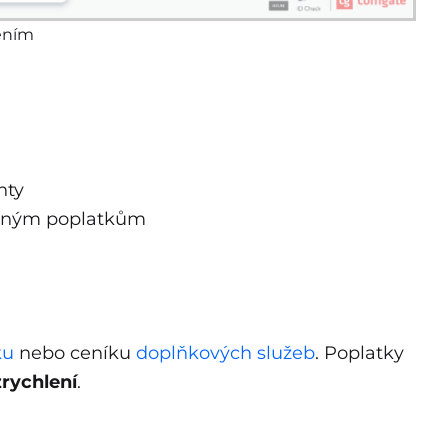
ením
nty
tečným poplatkům
ku
nebo ceníku
doplňkových služeb
. Poplatky
zrychlení
.