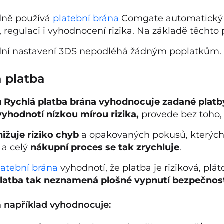
dně používá
platební brána
Comgate automatický r
 regulaci i vyhodnocení rizika. Na základě těchto
dní nastavení 3DS nepodléhá žádným poplatkům.
 platba
 Rychlá platba
brána vyhodnocuje zadané platb
vyhodnotí nízkou mírou rizika,
provede bez toho,
nižuje riziko chyb
a opakovaných pokusů, kterých 
 a celý
nákupní proces se tak zrychluje
.
latební brána
vyhodnotí, že platba je riziková, pl
latba tak neznamená plošné vypnutí bezpečnos
 například vyhodnocuje: