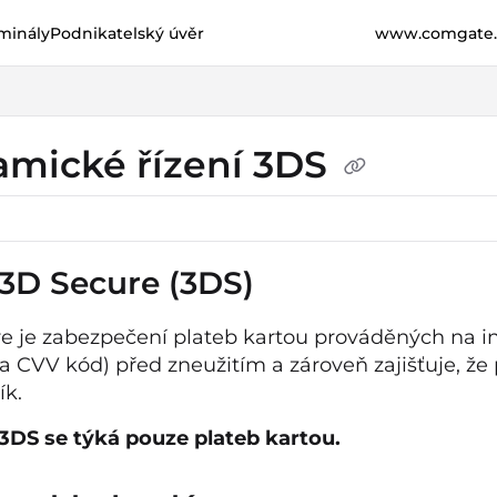
minály
Podnikatelský úvěr
www.comgate.
e.cz/llms.txt
her.
mické řízení 3DS
 3D Secure (3DS)
e je zabezpečení plateb kartou prováděných na inte
 a CVV kód) před zneužitím a zároveň zajišťuje, že
ík.
3DS se týká pouze plateb kartou.