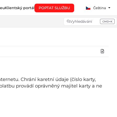
eu
Klientský portál
POPTAT SLUŽBU
Čeština
Vyhledávání
CMD+K
Press CMD+K to open searc
rnetu. Chrání karetní údaje (číslo karty,
 platbu provádí oprávněný majitel karty a ne