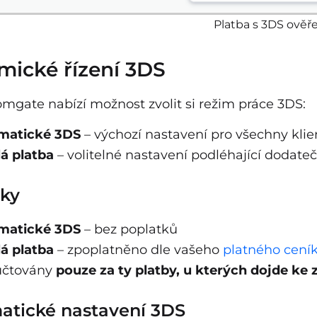
Platba s 3DS ověř
ické řízení 3DS
mgate nabízí možnost zvolit si režim práce 3DS:
matické 3DS
– výchozí nastavení pro všechny klie
á platba
– volitelné nastavení podléhající doda
tky
matické 3DS
– bez poplatků
á platba
– zpoplatněno dle vašeho
platného cení
účtovány
pouze za ty platby, u kterých dojde ke 
atické nastavení 3DS