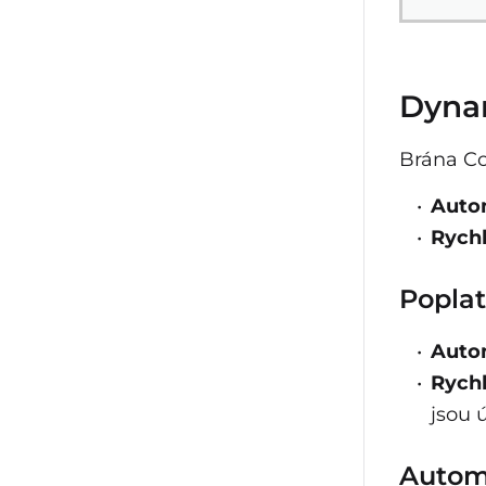
Dynam
Brána Co
Auto
Rychl
Popla
Auto
Rychl
jsou 
Autom