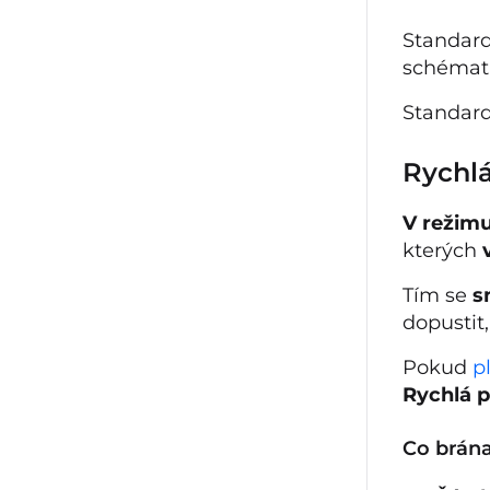
Standar
schémat,
Standar
Rychlá
V režimu
kterých
Tím se
s
dopustit,
Pokud
p
Rychlá p
Co brána