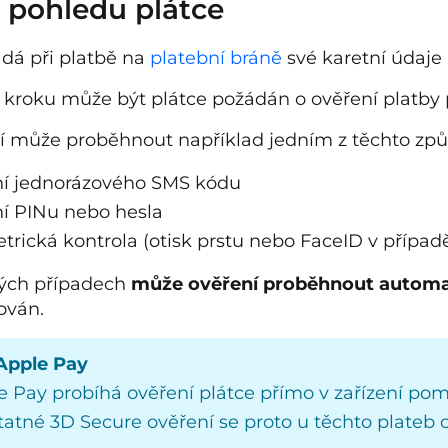
 pohledu plátce
adá při platbě na
platební bráně
své karetní údaje 
 kroku může být plátce požádán o ověření platby 
í může proběhnout například jedním z těchto způ
í jednorázového SMS kódu
í PINu nebo hesla
trická kontrola (otisk prstu nebo FaceID v případ
rých případech
může ověření proběhnout automa
ován.
Apple Pay
e Pay probíhá ověření plátce přímo v zařízení pom
atné 3D Secure ověření se proto u těchto plateb 