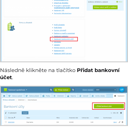
Následně klikněte na tlačítko
Přidat bankovní
účet
.