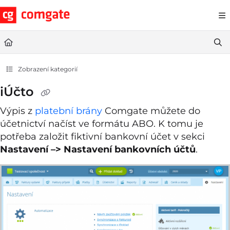
Documentation Index
Fetch the complete documentation index at:
https://help.comgate.cz
Use this file to discover all available pages before exploring further.
Zobrazení kategorií
iÚčto
Výpis z
platební brány
Comgate můžete do
účetnictví načíst ve formátu ABO. K tomu je
potřeba založit fiktivní bankovní účet v sekci
Nastavení –> Nastavení bankovních účtů
.