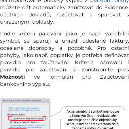
Naimportované položky výpisu z
platební brán
můžete dát automaticky zaúčtovat do Evidence
účetních dokladů, rozúčtovat a spárovat s
uhrazenými doklady.
Podle kritérií párování, jako je např. variabilní
symbol, se spárují a uhradí odeslané faktury,
odeslané dobropisy a podobně. Pro ostatní
pohyby, jako např. poplatky, je potřeba definovat
pravidlo pro zaúčtování. Kritéria párování i
pravidla pro zaúčtování si zpřístupníte přes
Možnosti
ve formuláři pro Zaúčtování
bankovního výpisu.