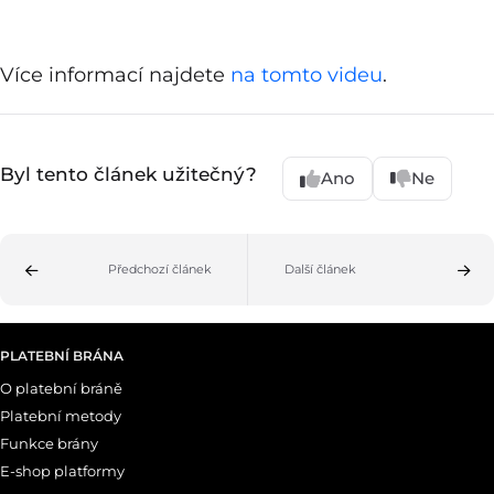
Více informací najdete
na tomto videu
.
Byl tento článek užitečný?
Ano
Ne
Předchozí článek
Další článek
PLATEBNÍ BRÁNA
O platební bráně
Platební metody
Funkce brány
E-shop platformy