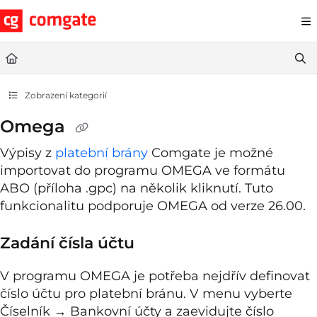
Documentation Index
Fetch the complete documentation index at:
https://help.comgate.cz
Use this file to discover all available pages before exploring further.
Zobrazení kategorií
Omega
Výpisy z
platební brány
Comgate je možné
importovat do programu OMEGA ve formátu
ABO (příloha .gpc) na několik kliknutí. Tuto
funkcionalitu podporuje OMEGA od verze 26.00.
Zadání čísla účtu
V programu OMEGA je potřeba nejdřív definovat
číslo účtu pro platební bránu. V menu vyberte
Číselník → Bankovní účty a zaevidujte číslo