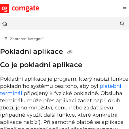
Documentation Index
Fetch the complete documentation index at:
https://help.comgate.cz
Use this file to discover all available pages before exploring further.
Zobrazení kategorií
Pokladní aplikace
Co je pokladní aplikace
Pokladní aplikace je program, který nabízí funkce
pokladního systému bez toho, aby byl
platební
terminál
připojený k fyzické pokladně. Obsluha
terminálu může přes aplikaci zadat např. druh
zboží, jeho množství, cenu nebo zadat slevu
(případně využít další funkce, které konkrétní
aplikace nabízí). Při samotné platbě se aplikace