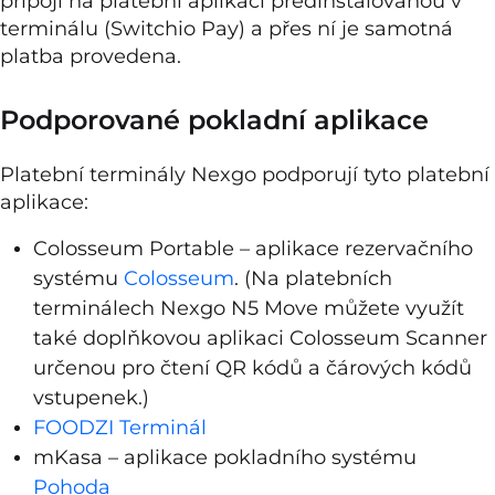
připojí na platební aplikaci předinstalovanou v
terminálu (Switchio Pay) a přes ní je samotná
platba provedena.
Podporované pokladní aplikace
Platební terminály Nexgo podporují tyto platební
aplikace:
Colosseum Portable – aplikace rezervačního
systému
Colosseum
. (Na platebních
terminálech Nexgo N5 Move můžete využít
také doplňkovou aplikaci Colosseum Scanner
určenou pro čtení QR kódů a čárových kódů
vstupenek.)
FOODZI Terminál
mKasa – aplikace pokladního systému
Pohoda