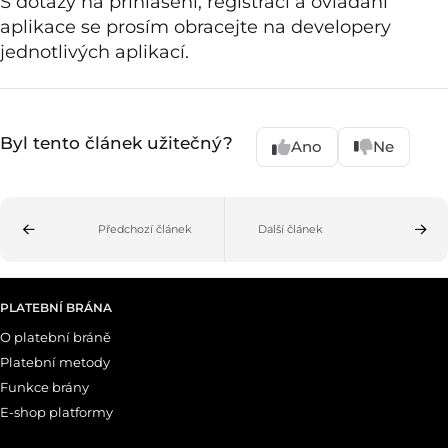
S dotazy na přihlášení, registraci a ovládání
aplikace se prosím obracejte na developery
jednotlivých aplikací.
Byl tento článek užitečný?
Ano
Ne
Předchozí článek
Další článek
PLATEBNÍ BRÁNA
O platební bráně
Platební metody
Funkce brány
E-shop platformy