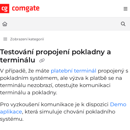
Documentation Index
Fetch the complete documentation index at:
https://help.comgate.cz
Use this file to discover all available pages before exploring further.
Zobrazení kategorií
Testování propojení pokladny a
terminálu
V případě, že máte
platební terminál
propojený s
pokladním systémem, ale výzva k platbě se na
terminálu nezobrazí, otestujte komunikaci
terminálu a pokladny.
Pro vyzkoušení komunikace je k dispozici
Demo
aplikace
, která simuluje chování pokladního
systému.