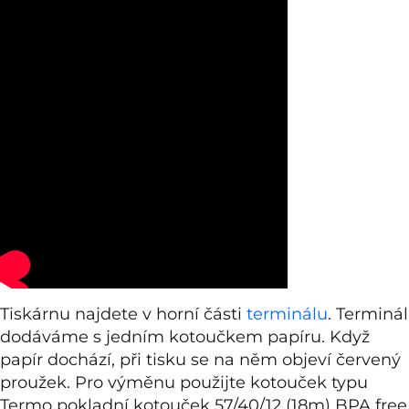
Tiskárnu najdete v horní části
terminálu
. Terminál
dodáváme s jedním kotoučkem papíru. Když
papír dochází, při tisku se na něm objeví červený
proužek. Pro výměnu použijte kotouček typu
Termo pokladní kotouček 57/40/12 (18m) BPA free