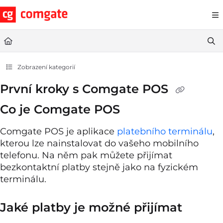
Documentation Index
Fetch the complete documentation index at:
https://help.comgate.cz
Use this file to discover all available pages before exploring further.
Zobrazení kategorií
První kroky s Comgate POS
Co je Comgate POS
Comgate POS je aplikace
platebního terminálu
,
kterou lze nainstalovat do vašeho mobilního
telefonu. Na něm pak můžete přijímat
bezkontaktní platby stejně jako na fyzickém
terminálu.
Jaké platby je možné přijímat