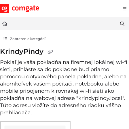
Documentation Index
Fetch the complete documentation index at:
https://help.comgate.cz
Use this file to discover all available pages before exploring further.
Zobrazenie kategórií
KrindyPindy
Pokiaľ je vaša pokladňa na firemnej lokálnej wi-fi
sieti, prihláste sa do pokladne buď priamo
pomocou dotykového panela pokladne, alebo na
akomkoľvek vašom počítači, notebooku alebo
mobile pripojenom k rovnakej wi-fi sieti ako
pokladňa na webovej adrese "krindypindy.local".
Túto adresu vložíte do adresného riadku vášho
prehliadača.