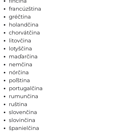
fínčina
francúzština
gréčtina
holandčina
chorvátčina
litovčina
lotyščina
maďarčina
nemčina
nórčina
poľština
portugalčina
rumunčina
ruština
slovenčina
slovinčina
španielčina