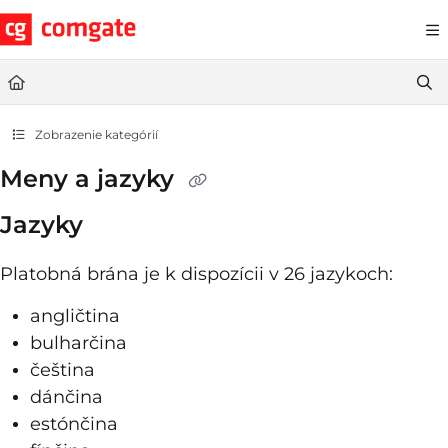
Documentation Index
Fetch the complete documentation index at:
https://help.comgate.cz
Use this file to discover all available pages before exploring further.
Zobrazenie kategórií
Meny a jazyky
Jazyky
Platobná brána je k dispozícii v 26 jazykoch:
angličtina
bulharčina
čeština
dánčina
estónčina