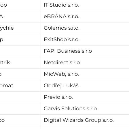
hop
IT Studio s.r.o.
A
eBRÁNA s.r.o.
ychle
Golemos s.r.o.
op
ExitShop s.r.o.
FAPI Business s.r.o
trik
Netdirect s.r.o.
b
MioWeb, s.r.o.
omat
Ondřej Lukáš
Previo s.r.o.
Garvis Solutions s.r.o.
oo
Digital Wizards Group s.r.o.