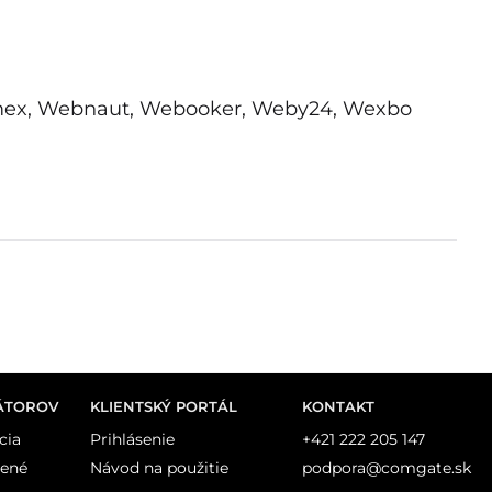
bmex, Webnaut, Webooker, Weby24,
Wexbo
ÁTOROV
KLIENTSKÝ PORTÁL
KONTAKT
cia
Prihlásenie
+421 222 205 147
dené
Návod na použitie
podpora@comgate.sk