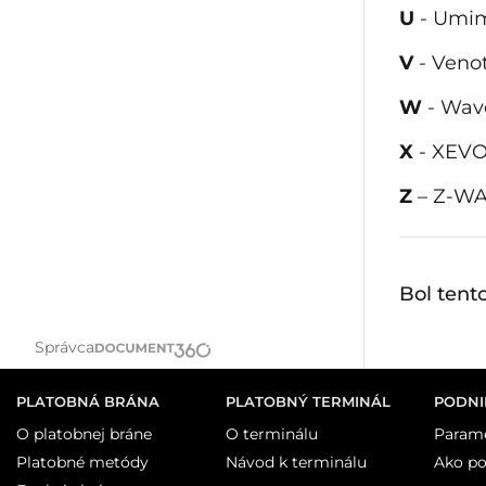
U
- Umi
V
- Veno
W
- Wav
X
- XEVO
Z
– Z-WA
Bol tent
Správca
PLATOBNÁ BRÁNA
PLATOBNÝ TERMINÁL
PODNI
O platobnej bráne
O terminálu
Parame
Platobné metódy
Návod k terminálu
Ako po