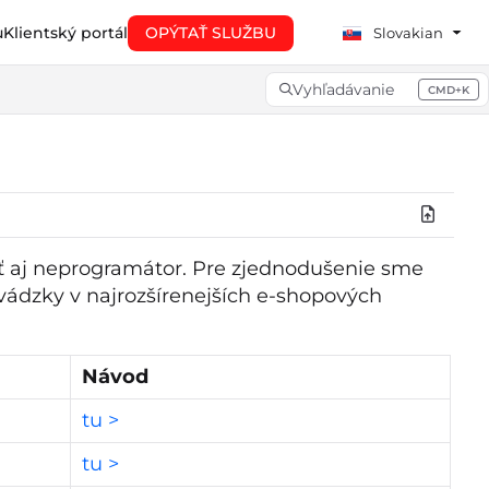
u
Klientský portál
OPÝTAŤ SLUŽBU
Slovakian
Vyhľadávanie
CMD+K
Press CMD+K to open searc
ť aj neprogramátor. Pre zjednodušenie sme
ádzky v najrozšírenejších e-shopových
Návod
tu >
tu >