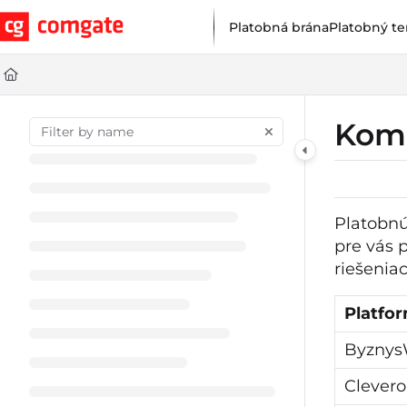
Documentation Index
Platobná brána
Platobný te
Fetch the complete documentation index at:
https://help.comgat
Use this file to discover all available pages before exploring furt
Kom
Platobnú
pre vás 
riešeniac
Platfo
Byznys
Clevero