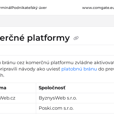
rminál
Podnikateľský úver
www.comgate.e
e.cz/llms.txt
her.
erčné platformy
 bránu cez komerčnú platformu zvládne aktivova
pripravili návody ako uviesť
platobnú bránu
do prev
h.
rma
Spoločnosť
Web.cz
ByznysWeb s.r.o.
Poski.com s.r.o.