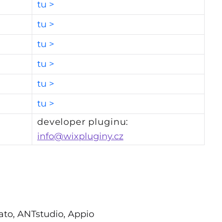
tu >
tu >
tu >
tu >
tu >
tu >
developer pluginu:
info@wixpluginy.cz
to, ANTstudio, Appio