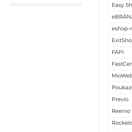
Easy S
eBRÁN
eshop-r
ExitSh
FAPI
FastCen
MioWe
Poukaz
Previo
Reenio
Rocket