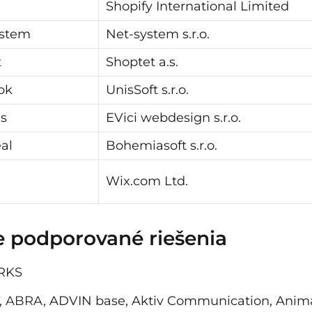
Shopify International Limited
stem
Net-system s.r.o.
t
Shoptet a.s.
ok
UnisSoft s.r.o.
s
EVici webdesign s.r.o.
al
Bohemiasoft s.r.o.
Wix.com Ltd.
e podporované riešenia
RKS
,
ABRA,
ADVIN base, Aktiv Communication, Anima