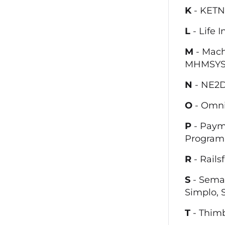
K
- KETN
L
- Life I
M
- Mac
MHMSYS,
N
- NE2D
O
-
Omn
P
- Paym
Programi
R
- Rail
S
- Sema
Simplo, 
T
- Thim