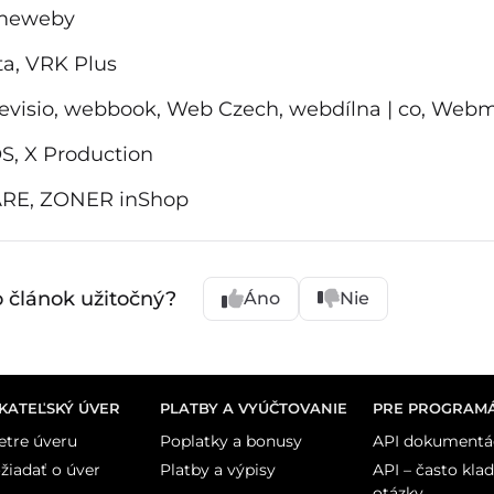
meweby
ta, VRK Plus
evisio, webbook, Web Czech, webdílna | co, We
S, X Production
RE, ZONER inShop
o článok užitočný?
Áno
Nie
KATEĽSKÝ ÚVER
PLATBY A VYÚČTOVANIE
PRE PROGRAM
tre úveru
Poplatky a bonusy
API dokumentá
žiadať o úver
Platby a výpisy
API – často kla
otázky