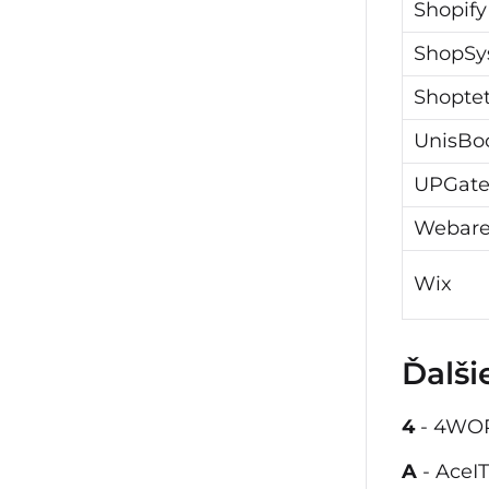
Shopify
ShopSy
Shopte
UnisBo
UPGate
Webare
Wix
Ďalši
4
- 4WO
A
- AceIT