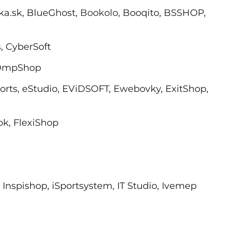
ka.sk, BlueGhost,
Bookolo,
Booqito,
BSSHOP,
, CyberSoft
DmpShop
orts, eStudio, EViDSOFT, Ewebovky, ExitShop,
k, FlexiShop
, Inspishop, iSportsystem, IT Studio, Ivemep