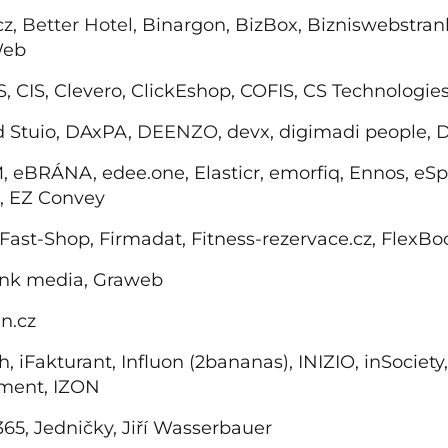
cz,
Better Hotel,
Binargon, BizBox, Bizniswebstran
Web
, CIS, Clevero, ClickEshop, COFIS, CS Technologies
d Stuio, DAxPA,
DEENZO,
devx, digimadi people,
, eBRÁNA, edee.one, Elasticr, emorfiq, Ennos, eSp
, EZ Convey
, Fast-Shop, Firmadat,
Fitness-rezervace.cz,
FlexBoo
ink media, Graweb
n.cz
ch, iFakturant,
Influon (2bananas),
INIZIO, inSociety
ment, IZON
 365, Jedničky, Jiří Wasserbauer