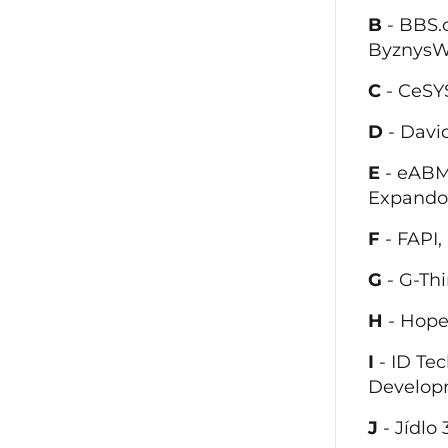
B
- BBS.
Byznys
C
- CeSYS
D
- Davi
E
- eABM
Expando
F
- FAPI
G
- G-Th
H
- Hope
I
- ID Te
Develop
J
- Jídlo