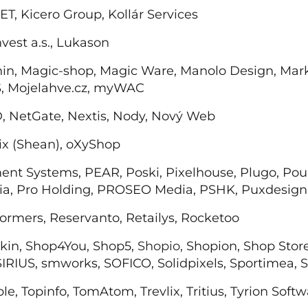
ET, Kicero Group, Kollár Services
nvest a.s., Lukason
hin, Magic-shop, Magic Ware, Manolo Design, Ma
 Mojelahve.cz,
myWAC
, NetGate, Nextis, Nody, Nový Web
ix
(Shean)
,
oXyShop
ent Systems, PEAR, Poski, Pixelhouse, Plugo, Pou
a, Pro Holding, PROSEO Media, PSHK, Puxdesign
sformers, Reservanto, Retailys, Rocketoo
kin, Shop4You, Shop5,
Shopio,
Shopion, Shop Store
SIRIUS, smworks, SOFICO, Solidpixels, Sportimea,
ble, Topinfo, TomAtom,
Trevlix,
Tritius, Tyrion Soft