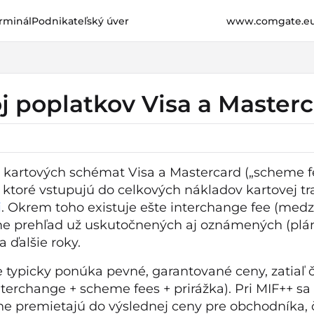
rminál
Podnikateľský úver
www.comgate.e
e.cz/llms.txt
her.
j poplatkov Visa a Master
 kartových schémat Visa a Mastercard („scheme fe
, ktoré vstupujú do celkových nákladov kartovej t
i
. Okrem toho existuje ešte interchange fee (medz
 prehľad už uskutočnených aj oznámených (plán
 ďalšie roky.
typicky ponúka pevné, garantované ceny, zatiaľ čo
nterchange + scheme fees + prirážka). Pri MIF++ 
ne premietajú do výslednej ceny pre obchodníka,