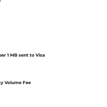
a
 per 1 MB sent to Visa
ncy Volume Fee