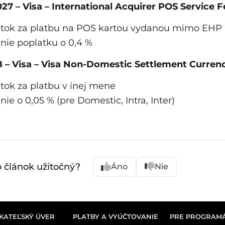
2027 – Visa – International Acquirer POS Service F
tok za platbu na POS kartou vydanou mimo EHP
nie poplatku o 0,4 %
28 – Visa – Visa Non-Domestic Settlement Curre
tok za platbu v inej mene
nie o 0,05 % (pre Domestic, Intra, Inter)
o článok užitočný?
Áno
Nie
KATEĽSKÝ ÚVER
PLATBY A VYÚČTOVANIE
PRE PROGRAM