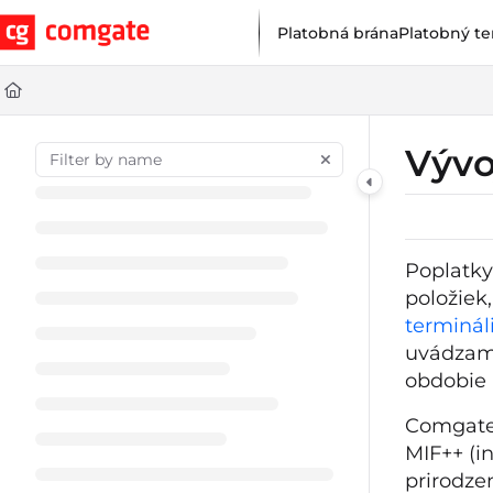
Documentation Index
Platobná brána
Platobný te
Fetch the complete documentation index at:
https://help.comgat
Use this file to discover all available pages before exploring furt
Vývo
Poplatky
položiek
terminál
uvádzame
obdobie a
Comgate 
MIF++ (i
prirodze