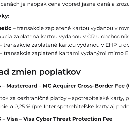
cenách je naopak cena vopred jasne daná a zroz
vky:
stic
– transakcie zaplatené kartou vydanou v rovna
akcia zaplatená kartou vydanou v ČR u obchodník
– transakcie zaplatené kartou vydanou v EHP u 
– transakcie zaplatené kartami vydanými mimo 
ad zmien poplatkov
24 – Mastercard – MC Acquirer Cross-Border Fee
tok za cezhraničné platby – spotrebiteľské karty, 
nie o 0,25 % (pre Inter spotrebiteľské karty aj podn
25 – Visa – Visa Cyber Threat Protection Fee