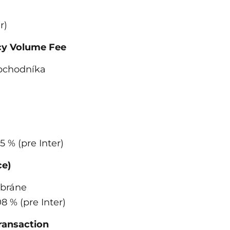
r)
ncy Volume Fee
obchodníka
5 % (pre Inter)
ce)
 bráne
8 % (pre Inter)
transaction