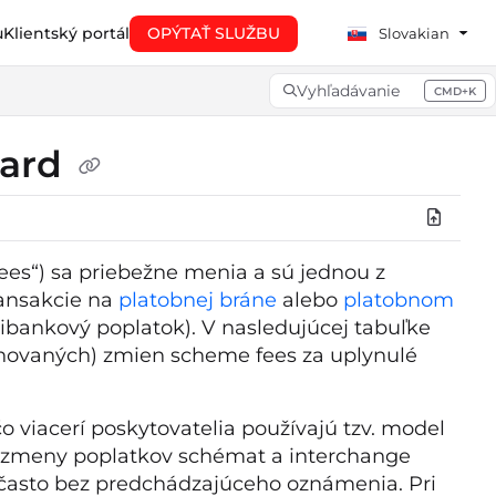
u
Klientský portál
OPÝTAŤ SLUŽBU
Slovakian
Vyhľadávanie
CMD+K
Press CMD+K to open searc
card
es“) sa priebežne menia a sú jednou z
ransakcie na
platobnej bráne
alebo
platobnom
ibankový poplatok). V nasledujúcej tabuľke
ovaných) zmien scheme fees za uplynulé
 viacerí poskytovatelia používajú tzv. model
sa zmeny poplatkov schémat a interchange
 často bez predchádzajúceho oznámenia. Pri